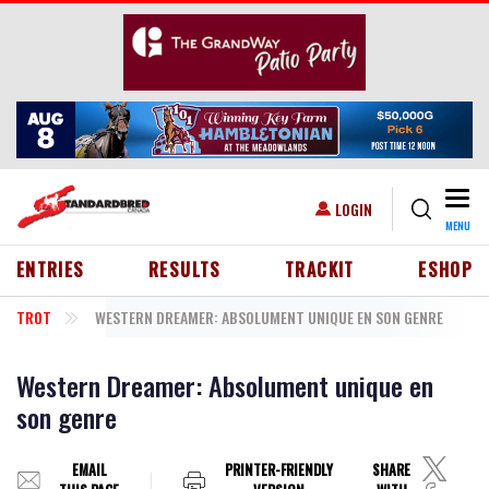
Skip to main content
Togg
USER ACCOUNT MENU
LOGIN
MENU
HEADER MENU
ENTRIES
RESULTS
TRACKIT
ESHOP
TROT
WESTERN DREAMER: ABSOLUMENT UNIQUE EN SON GENRE
Western Dreamer: Absolument unique en
son genre
EMAIL
PRINTER-FRIENDLY
SHARE