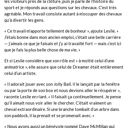
les visiteurs près de la clôture, puis je parle de l’histoire du
sport et je réponds aux questions sur les chevaux. C’est très
agréable. Mon travail consiste autant à m’occuper des chevaux
qu’à divertir les gens.
« Ce travail m’apporte tellement de bonheur », ajoute Leslie. «
J’étais bonne dans mon ancien emploi, c’était une belle carrière
— j’aimais ce que je faisais et j’y ai travaillé fort — mais c’est ici
que je fais la plus belle chose de ma vie. »
Et si Leslie considère que son rôle est « à moitié celui d’une
animatrice », elle assure que celui de Dreamer était entièrement
celui d’un artiste.
« Il adorait jouer avec son Jolly Ball. Il le lançait par la fenêtre
ou par la porte de son box et nous devions aller le récupérer »,
raconte Leslie en riant. « Il faisait ça continuellement. Je pense
qu’il aimait nous voir aller le chercher. C’était vraiment un
cheval extraordinaire. Si une branche tombait d’un arbre dans
son paddock, il la prenait et se promenait avec. »
« Nous avons aussi un bénévole nommé Dave McMillan qui