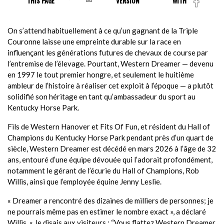
THIS PAGE
VERSION
WITH
On s’attend habituellement à ce qu’un gagnant de la Triple
Couronne laisse une empreinte durable sur la race en
influençant les générations futures de chevaux de course par
l’entremise de l’élevage. Pourtant, Western Dreamer — devenu
en 1997 le tout premier hongre, et seulement le huitième
ambleur de l’histoire à réaliser cet exploit à l’époque — a plutôt
solidifié son héritage en tant qu’ambassadeur du sport au
Kentucky Horse Park.
Fils de Western Hanover et Fits Of Fun, et résident du Hall of
Champions du Kentucky Horse Park pendant près d’un quart de
siècle, Western Dreamer est décédé en mars 2026 à l’âge de 32
ans, entouré d’une équipe dévouée qui l’adorait profondément,
notamment le gérant de l’écurie du Hall of Champions, Rob
Willis, ainsi que l’employée équine Jenny Leslie.
« Dreamer a rencontré des dizaines de milliers de personnes; je
ne pourrais même pas en estimer le nombre exact », a déclaré
Willis. « Je disais aux visiteurs : “Vous flattez Western Dreamer,