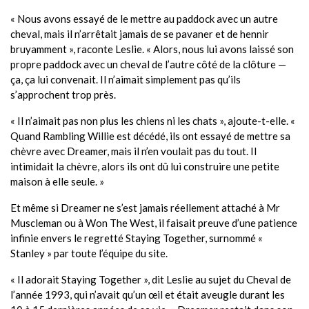
« Nous avons essayé de le mettre au paddock avec un autre
cheval, mais il n’arrêtait jamais de se pavaner et de hennir
bruyamment », raconte Leslie. « Alors, nous lui avons laissé son
propre paddock avec un cheval de l’autre côté de la clôture —
ça, ça lui convenait. Il n’aimait simplement pas qu’ils
s’approchent trop près.
« Il n’aimait pas non plus les chiens ni les chats », ajoute-t-elle. «
Quand Rambling Willie est décédé, ils ont essayé de mettre sa
chèvre avec Dreamer, mais il n’en voulait pas du tout. Il
intimidait la chèvre, alors ils ont dû lui construire une petite
maison à elle seule. »
Et même si Dreamer ne s’est jamais réellement attaché à Mr
Muscleman ou à Won The West, il faisait preuve d’une patience
infinie envers le regretté Staying Together, surnommé «
Stanley » par toute l’équipe du site.
« Il adorait Staying Together », dit Leslie au sujet du Cheval de
l’année 1993, qui n’avait qu’un œil et était aveugle durant les