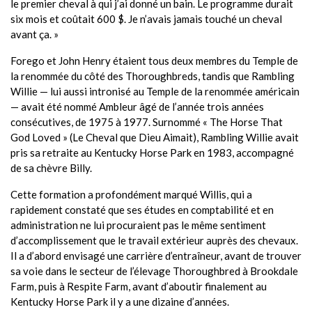
le premier cheval à qui j’ai donné un bain. Le programme durait
six mois et coûtait 600 $. Je n’avais jamais touché un cheval
avant ça. »
Forego et John Henry étaient tous deux membres du Temple de
la renommée du côté des Thoroughbreds, tandis que Rambling
Willie — lui aussi intronisé au Temple de la renommée américain
— avait été nommé Ambleur âgé de l’année trois années
consécutives, de 1975 à 1977. Surnommé « The Horse That
God Loved » (Le Cheval que Dieu Aimait), Rambling Willie avait
pris sa retraite au Kentucky Horse Park en 1983, accompagné
de sa chèvre Billy.
Cette formation a profondément marqué Willis, qui a
rapidement constaté que ses études en comptabilité et en
administration ne lui procuraient pas le même sentiment
d’accomplissement que le travail extérieur auprès des chevaux.
Il a d’abord envisagé une carrière d’entraîneur, avant de trouver
sa voie dans le secteur de l’élevage Thoroughbred à Brookdale
Farm, puis à Respite Farm, avant d’aboutir finalement au
Kentucky Horse Park il y a une dizaine d’années.