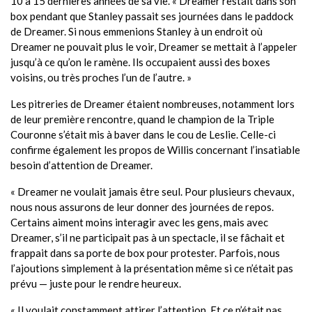
10 à 15 dernières années de sa vie. « Dreamer restait dans son
box pendant que Stanley passait ses journées dans le paddock
de Dreamer. Si nous emmenions Stanley à un endroit où
Dreamer ne pouvait plus le voir, Dreamer se mettait à l’appeler
jusqu’à ce qu’on le ramène. Ils occupaient aussi des boxes
voisins, ou très proches l’un de l’autre. »
Les pitreries de Dreamer étaient nombreuses, notamment lors
de leur première rencontre, quand le champion de la Triple
Couronne s’était mis à baver dans le cou de Leslie. Celle-ci
confirme également les propos de Willis concernant l’insatiable
besoin d’attention de Dreamer.
« Dreamer ne voulait jamais être seul. Pour plusieurs chevaux,
nous nous assurons de leur donner des journées de repos.
Certains aiment moins interagir avec les gens, mais avec
Dreamer, s’il ne participait pas à un spectacle, il se fâchait et
frappait dans sa porte de box pour protester. Parfois, nous
l’ajoutions simplement à la présentation même si ce n’était pas
prévu — juste pour le rendre heureux.
« Il voulait constamment attirer l’attention. Et ce n’était pas