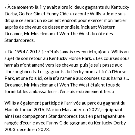
« À ce moment-là, il y avait alors ici deux gagnants du Kentucky
Derby, Go For Gin et Funny Cide », raconte Willis. « Je me suis
dit que ce serait un excellent endroit pour exercer mon métier
auprès de chevaux de classe mondiale, incluant Western
Dreamer, Mr Muscleman et Won The West du côté des
Standardbreds.
« De 1994 à 2017, je n’étais jamais revenu ici », ajoute Willis au
sujet de son retour au Kentucky Horse Park. « Les courses sous
harnais m’ont amené vers les chevaux, puis je suis passé aux
Thoroughbreds. Les gagnants du Derby m’ont attiré à l’Horse
Park, et une fois ici, cela m’a ramené aux courses sous harnais…
Dreamer, Mr Muscleman et Won The West étaient tous de
formidables ambassadeurs. J’en suis extrêmement fier. »
Willis a également participé à l’arrivée au parc du gagnant du
Hambletonian 2016, Marion Marauder, en 2022, rejoignant
ainsi ses compagnons Standardbreds tout en partageant une
rangée d’écurie avec Funny Cide, gagnant du Kentucky Derby
2003, décédé en 2023.