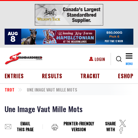
Skip to main content
Togg
USER ACCOUNT MENU
LOGIN
MENU
HEADER MENU
ENTRIES
RESULTS
TRACKIT
ESHOP
TROT
UNE IMAGE VAUT MILLE MOTS
Une Image Vaut Mille Mots
EMAIL
PRINTER-FRIENDLY
SHARE
THIS PAGE
VERSION
WITH