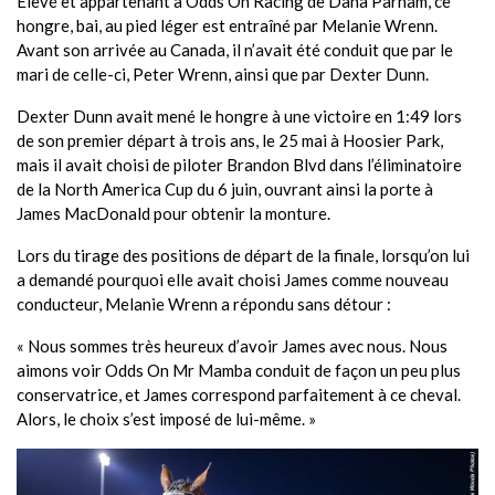
Élevé et appartenant à Odds On Racing de Dana Parham, ce
hongre, bai, au pied léger est entraîné par Melanie Wrenn.
Avant son arrivée au Canada, il n’avait été conduit que par le
mari de celle-ci, Peter Wrenn, ainsi que par Dexter Dunn.
Dexter Dunn avait mené le hongre à une victoire en 1:49 lors
de son premier départ à trois ans, le 25 mai à Hoosier Park,
mais il avait choisi de piloter Brandon Blvd dans l’éliminatoire
de la North America Cup du 6 juin, ouvrant ainsi la porte à
James MacDonald pour obtenir la monture.
Lors du tirage des positions de départ de la finale, lorsqu’on lui
a demandé pourquoi elle avait choisi James comme nouveau
conducteur, Melanie Wrenn a répondu sans détour :
« Nous sommes très heureux d’avoir James avec nous. Nous
aimons voir Odds On Mr Mamba conduit de façon un peu plus
conservatrice, et James correspond parfaitement à ce cheval.
Alors, le choix s’est imposé de lui-même. »