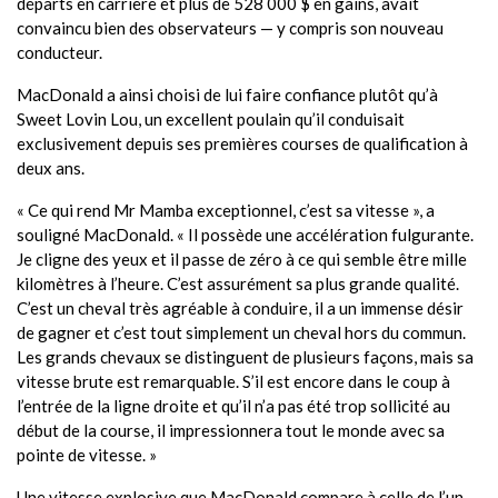
départs en carrière et plus de 528 000 $ en gains, avait
convaincu bien des observateurs — y compris son nouveau
conducteur.
MacDonald a ainsi choisi de lui faire confiance plutôt qu’à
Sweet Lovin Lou, un excellent poulain qu’il conduisait
exclusivement depuis ses premières courses de qualification à
deux ans.
« Ce qui rend Mr Mamba exceptionnel, c’est sa vitesse », a
souligné MacDonald. « Il possède une accélération fulgurante.
Je cligne des yeux et il passe de zéro à ce qui semble être mille
kilomètres à l’heure. C’est assurément sa plus grande qualité.
C’est un cheval très agréable à conduire, il a un immense désir
de gagner et c’est tout simplement un cheval hors du commun.
Les grands chevaux se distinguent de plusieurs façons, mais sa
vitesse brute est remarquable. S’il est encore dans le coup à
l’entrée de la ligne droite et qu’il n’a pas été trop sollicité au
début de la course, il impressionnera tout le monde avec sa
pointe de vitesse. »
Une vitesse explosive que MacDonald compare à celle de l’un