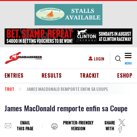
Skip to main content
Togg
USER ACCOUNT MENU
LOGIN
MENU
HEADER MENU
ENTRIES
RESULTS
TRACKIT
ESHOP
TROT
JAMES MACDONALD REMPORTE ENFIN SA COUPE
James MacDonald remporte enfin sa Coupe
EMAIL
PRINTER-FRIENDLY
SHARE
THIS PAGE
VERSION
WITH