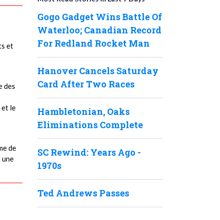
Gogo Gadget Wins Battle Of
Waterloo; Canadian Record
For Redland Rocket Man
ts et
Hanover Cancels Saturday
Card After Two Races
e des
et le
Hambletonian, Oaks
Eliminations Complete
me de
SC Rewind: Years Ago -
t une
1970s
Ted Andrews Passes