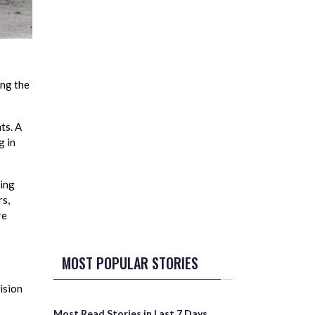
ing the
ts. A
g in
cing
rs,
re
MOST POPULAR STORIES
ision
Most Read Stories in Last 7 Days