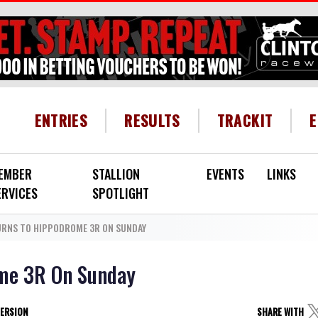
HEADER MENU
ENTRIES
RESULTS
TRACKIT
EMBER
STALLION
EVENTS
LINKS
ERVICES
SPOTLIGHT
RNS TO HIPPODROME 3R ON SUNDAY
ome 3R On Sunday
VERSION
SHARE WITH