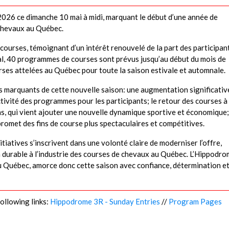
2026 ce dimanche 10 mai à midi, marquant le début d’une année de
chevaux au Québec.
ourses, témoignant d’un intérêt renouvelé de la part des participan
otal, 40 programmes de courses sont prévus jusqu’au début du mois de
ses attelées au Québec pour toute la saison estivale et automnale.
ts marquants de cette nouvelle saison: une augmentation significativ
tivité des programmes pour les participants; le retour des courses à
s, qui vient ajouter une nouvelle dynamique sportive et économique; 
promet des fins de course plus spectaculaires et compétitives.
tiatives s’inscrivent dans une volonté claire de moderniser l’offre,
n durable à l’industrie des courses de chevaux au Québec. L’Hippodro
u Québec, amorce donc cette saison avec confiance, détermination e
following links:
Hippodrome 3R - Sunday Entries
//
Program Pages