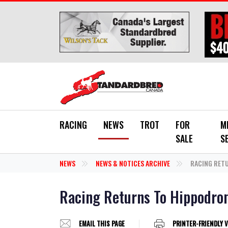
Skip to main content
RACING
NEWS
TROT
FOR
M
SALE
S
NEWS
NEWS & NOTICES ARCHIVE
RACING RETU
Racing Returns To Hippodr
EMAIL THIS PAGE
PRINTER-FRIENDLY 